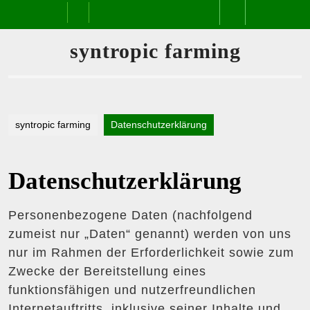
Skip
Open
to
content
Button
syntropic farming
syntropic farming
Datenschutzerklärung
Datenschutzerklärung
Personenbezogene Daten (nachfolgend
zumeist nur „Daten“ genannt) werden von uns
nur im Rahmen der Erforderlichkeit sowie zum
Zwecke der Bereitstellung eines
funktionsfähigen und nutzerfreundlichen
Internetauftritts, inklusive seiner Inhalte und