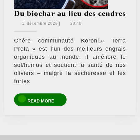
Du
Du biochar au lieu des cendres
bio
1.
1. décembre 2023
|
20:40
décembre
au
2023
lieu
Chère communauté Koroni,« Terra
Preta » est l’un des meilleurs engrais
des
organiques au monde, il améliore le
cen
sol/humus et soutient la santé de nos
oliviers – malgré la sécheresse et les
fortes
READ
READ MORE
MORE