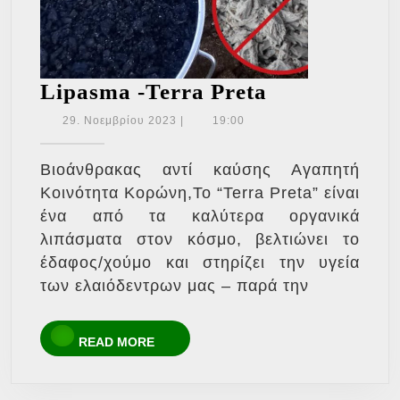
Lipasma
Lipasma -Terra Preta
-
29.
29. Νοεμβρίου 2023
|
19:00
Νοεμβρίου
Terra
2023
Preta
Βιοάνθρακας αντί καύσης Αγαπητή
Κοινότητα Κορώνη,Το “Terra Preta” είναι
ένα από τα καλύτερα οργανικά
λιπάσματα στον κόσμο, βελτιώνει το
έδαφος/χούμο και στηρίζει την υγεία
των ελαιόδεντρων μας – παρά την
READ
READ MORE
MORE