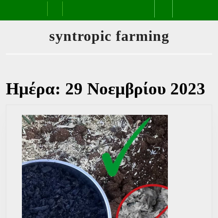
Skip
Open
to
content
Button
syntropic farming
Ημέρα:
29 Νοεμβρίου 2023