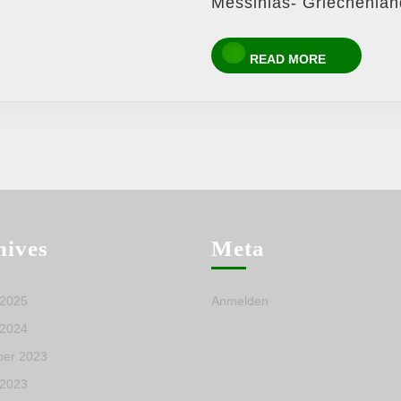
Messinias- Griechenlan
READ
READ MORE
MORE
hives
Meta
 2025
Anmelden
 2024
er 2023
 2023