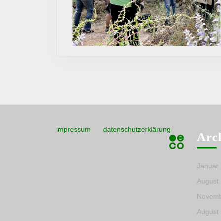
impressum
datenschutzerklärung
Arc
Januar
August
Novemb
August