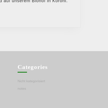
d auf unserem Biohof in Koroni.
in
Koroni
Categories
Nicht kategorisiert
notes