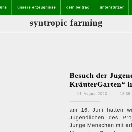
 uns
unsere erzeugnisse
dein beitrag
unterstützer
syntropic farming
Besuch der Jugen
KräuterGarten“ i
14.
14. August 2023
|
12:39
August
2023
am 16. Juni hatten 
Jugendlichen des Pro
Junge Menschen mit erh