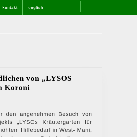
kontakt
english
dlichen von „LYSOS
Besuch
n Koroni
der
Jugendlichen
von
wir den angenehmen Besuch von
jekts „LYSOs Kräutergarten für
„LYSOS
öhtem Hilfebedarf in West- Mani,
KräuterGarten“