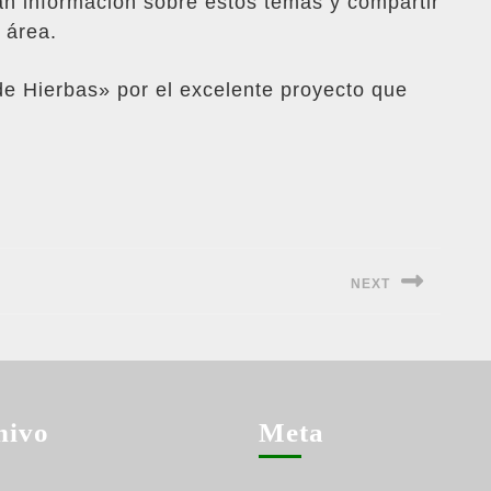
n información sobre estos temas y compartir
 área.
de Hierbas» por el excelente proyecto que
NEXT
Siguiente
entrada:
hivo
Meta