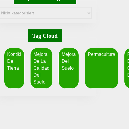
Tag Cloud
Kontiki
Mejora
Mejora
Permacultura
De
De La
Del
Tierra
Calidad
Suelo
Del
Suelo