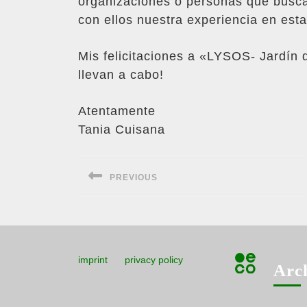
organizaciones o personas que busca
con ellos nuestra experiencia en esta
Mis felicitaciones a «LYSOS- Jardín 
llevan a cabo!
Atentamente
Tania Cuisana
Navegación
PREVIOUS
de
Entrada
entradas
anterior:
imprint
privacy policy
Arc