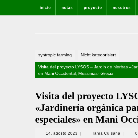
Saltar
inicio
notas
proyecto
nosotros
al
contenido
syntropic farming
Nicht kategorisiert
Visita del proyecto LYSOS – Jardin de hierbas «Ja
en Mani Occidental, Messinias- Grecia
Visita del proyecto LYS
«Jardinería orgánica pa
especiales» en Mani Occ
14.
Tania
14. agosto 2023
|
Tania Cuisana
|
0