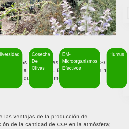
diversidad
Cosecha
EM-
Humus
De
Microorganismos
visita de los estudiantes del proyecto LYSOS
Olivas
Efectivos
 orgánica en Koroni. El objetivo: en un mini
productos que producimos- de manera
 las ventajas de la producción de
ción de la cantidad de CO² en la atmósfera;