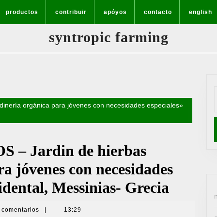
productos
contribuir
apóyos
contacto
english
syntropic farming
B
rdinería orgánica para jóvenes con necesidades especiales»
OS – Jardin de hierbas
ra jóvenes con necesidades
idental, Messinias- Grecia
 comentarios
|
13:29