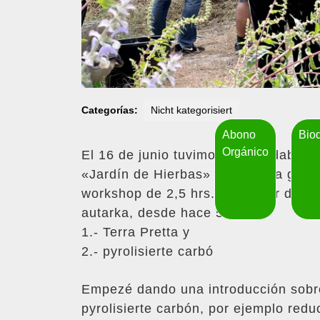
Categorías:
Nicht kategorisiert
Abono
Bio
Orgánico
El 16 de junio tuvimos la agradable 
«Jardín de Hierbas» en nuestra granja
workshop de 2,5 hrs. presentar dos 
autarka, desde hace 5 anios:
1.- Terra Pretta y
2.- pyrolisierte carbó
Empezé dando una introducción sobre
pyrolisierte carbón, por ejemplo redu