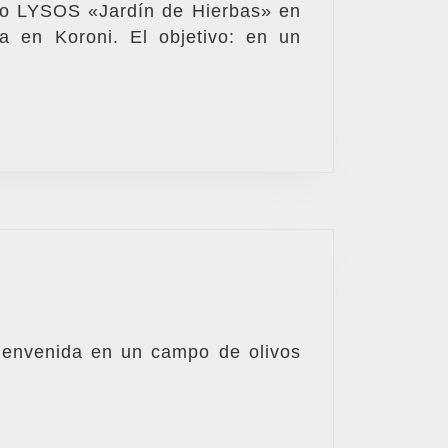
cto LYSOS «Jardín de Hierbas» en
–
ca en Koroni. El objetivo: en un
Jardin
de
hierbas
«Jardinería
orgánica
para
jóvenes
con
necesidades
especiales»
en
ienvenida en un campo de olivos
Mani
Occidental,
Messinias-