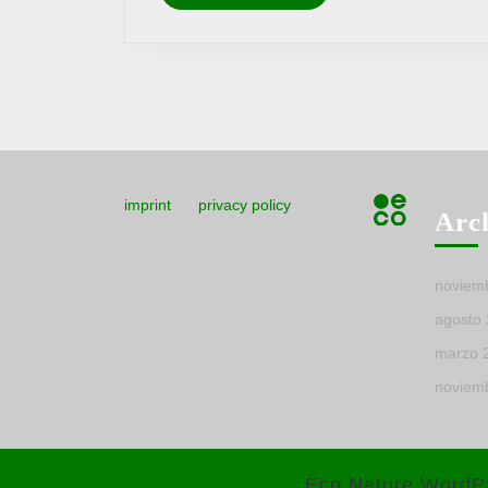
MÁS
imprint
privacy policy
Arc
noviem
agosto
marzo 
noviem
Eco Nature WordP