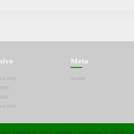
hivo
Meta
bre 2023
Acceder
 2023
2020
bre 2019
ress Theme
© 2019, Martin Losekamm & Tania Cu