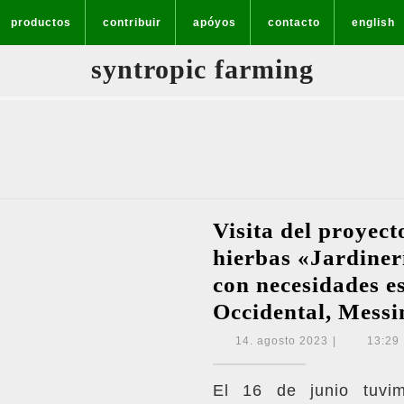
productos
contribuir
apóyos
contacto
english
syntropic farming
Visita del proyec
hierbas «Jardiner
con necesidades e
Occidental, Messi
14.
14. agosto 2023
|
13:29
agosto
2023
El 16 de junio tuvim