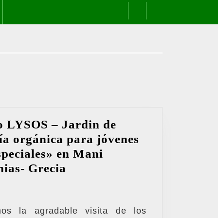
to LYSOS – Jardin de
ía orgánica para jóvenes
speciales» en Mani
Visita
nias- Grecia
del
proyecto
LYSOS
os la agradable visita de los