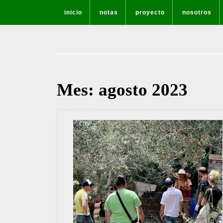
Saltar
inicio
notas
proyecto
nosotros
al
contenido
Mes:
agosto 2023