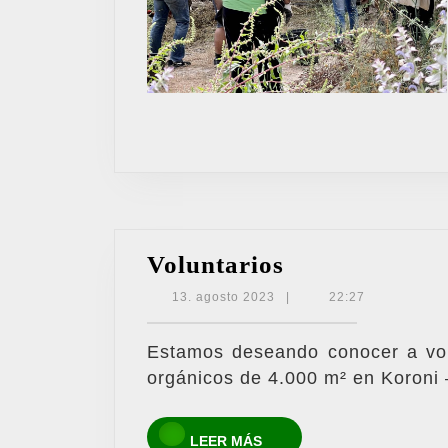
Voluntarios
Voluntarios
13.
13. agosto 2023
|
22:27
agosto
2023
Estamos deseando conocer a vol
orgánicos de 4.000 m² en Koroni
LEER
LEER MÁS